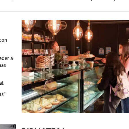
 con
eder a
nas
al.
as”