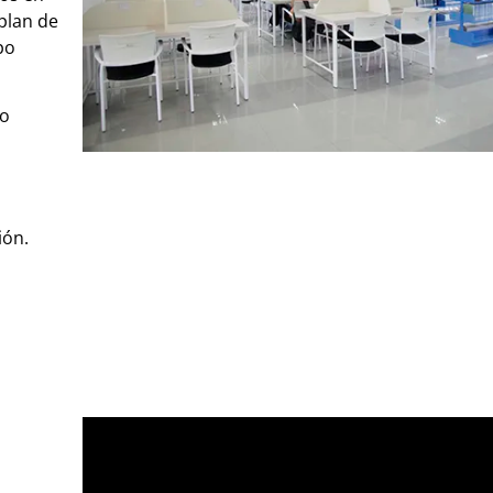
plan de
po
po
ión.