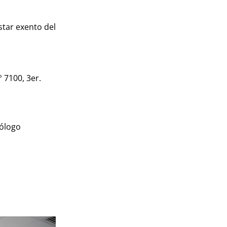
tar exento del
 7100, 3er.
cólogo