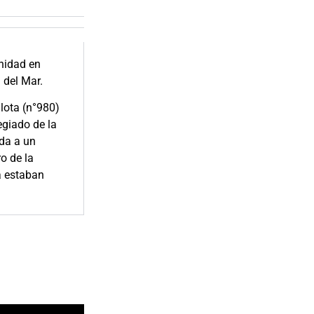
nidad en
 del Mar.
llota (n°980)
egiado de la
ida a un
o de la
a estaban