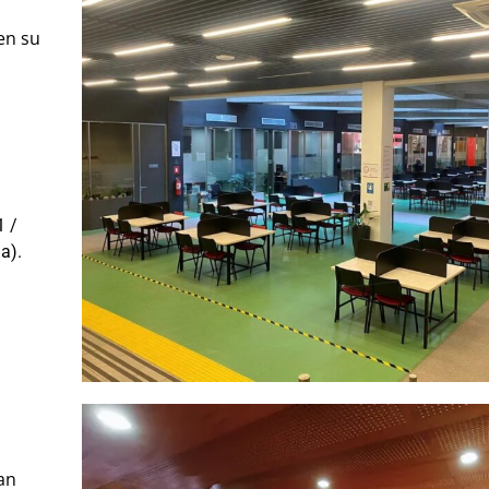
en su
1 /
a).
an