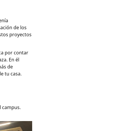
enía
ación de los
stos proyectos
ca por contar
za. En él
más de
e tu casa.
el campus.